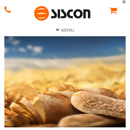
0
MENIU
Previous
Next