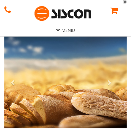
0
MENIU
Previous
Next