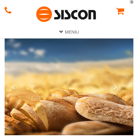
0
MENIU
Previous
Next