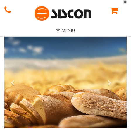
0
MENIU
Previous
Next