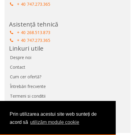
+ 40 747.273.365
Asistență tehnică
+ 40 268.513.873
+ 40 747.273.365
Linkuri utile
Despre noi
Contact
Cum cer ofertă?
Întrebări frecvente
Termeni si conditii
Protecție Date
Prin utilizarea acestui site web sunteți de
Panou de control GDPR
acord să
utilizăm module cookie
Politica de utilizare cookie-uri