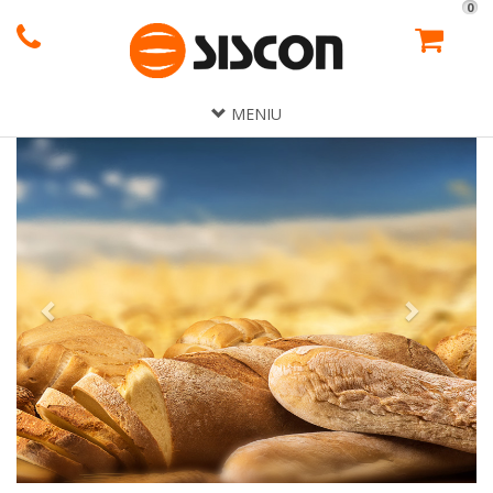
0
MENIU
Previous
Next