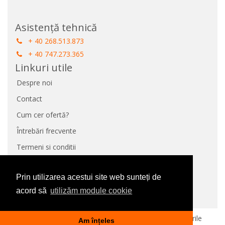
Asistență tehnică
+ 40 268.513.873
+ 40 747.273.365
Linkuri utile
Despre noi
Contact
Cum cer ofertă?
Întrebări frecvente
Termeni si conditii
Protecție Date
Prin utilizarea acestui site web sunteți de
Panou de control GDPR
acord să
utilizăm module cookie
Politica de utilizare cookie-uri
©
2026 Siscon Industrial Partners SRL. Toate drepturile
Am înțeles