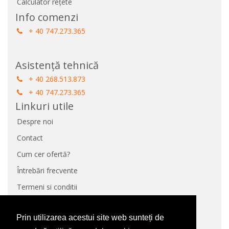
Calculator rețete
Info comenzi
+ 40 747.273.365
Asistență tehnică
+ 40 268.513.873
+ 40 747.273.365
Linkuri utile
Despre noi
Contact
Cum cer ofertă?
Întrebări frecvente
Termeni si conditii
Protecție Date
Prin utilizarea acestui site web sunteți de
Panou de control GDPR