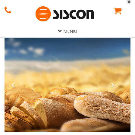
0
MENIU
Previous
Next