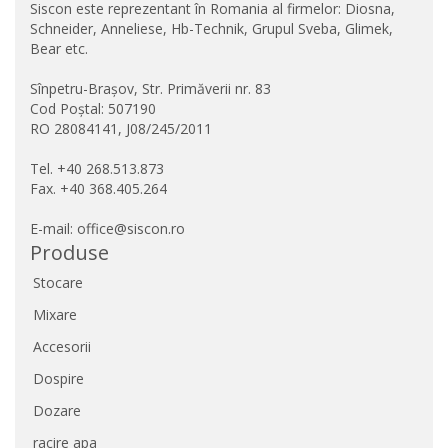
Siscon este reprezentant în Romania al firmelor: Diosna,
Schneider, Anneliese, Hb-Technik, Grupul Sveba, Glimek,
Bear etc.
Sînpetru-Brașov, Str. Primăverii nr. 83
Cod Poștal: 507190
RO 28084141, J08/245/2011
Tel. +40 268.513.873
Fax. +40 368.405.264
E-mail: office@siscon.ro
Produse
Stocare
Mixare
Accesorii
Dospire
Dozare
racire apa