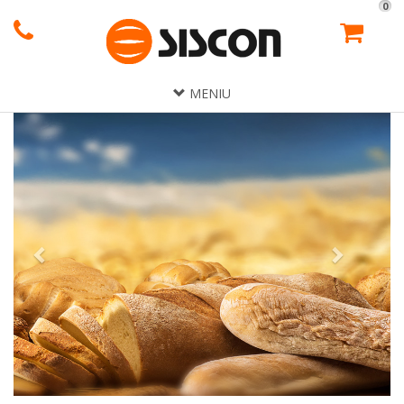
0
MENIU
Previous
Next