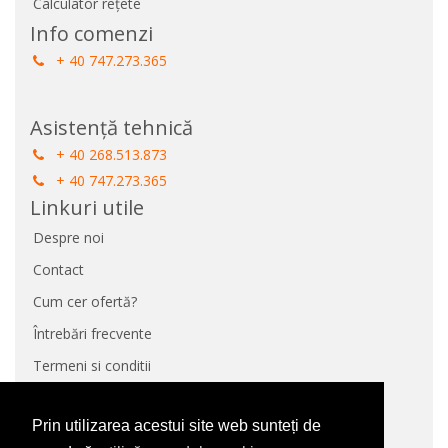
Calculator rețete
Info comenzi
+ 40 747.273.365
Asistență tehnică
+ 40 268.513.873
+ 40 747.273.365
Linkuri utile
Despre noi
Contact
Cum cer ofertă?
Întrebări frecvente
Termeni si conditii
Protecție Date
Prin utilizarea acestui site web sunteți de
Panou de control GDPR