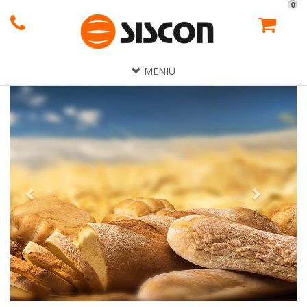
0
MENIU
Previous
Next