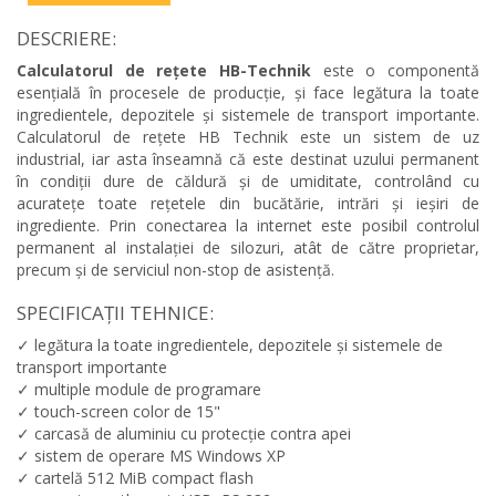
DESCRIERE:
Calculatorul de rețete HB-Technik
este o componentă
esențială în procesele de producție, și face legătura la toate
ingredientele, depozitele și sistemele de transport importante.
Calculatorul de rețete HB Technik este un sistem de uz
industrial, iar asta înseamnă că este destinat uzului permanent
în condiții dure de căldură și de umiditate, controlând cu
acuratețe toate rețetele din bucătărie, intrări și ieșiri de
ingrediente. Prin conectarea la internet este posibil controlul
permanent al instalației de silozuri, atât de către proprietar,
precum și de serviciul non-stop de asistență.
SPECIFICAȚII TEHNICE:
✓ legătura la toate ingredientele, depozitele și sistemele de
transport importante
✓ multiple module de programare
✓ touch-screen color de 15"
✓ carcasă de aluminiu cu protecție contra apei
✓ sistem de operare MS Windows XP
✓ cartelă 512 MiB compact flash