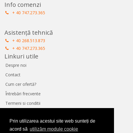
Info comenzi
+ 40 747.273.365
Asistență tehnică
+ 40 268.513.873
+ 40 747.273.365
Linkuri utile
Despre noi
Contact
Cum cer ofertă?
Întrebări frecvente
Termeni si conditii
Protecție Date
Prin utilizarea acestui site web sunteți de
Panou de control GDPR
acord să
utilizăm module cookie
Politica de utilizare cookie-uri