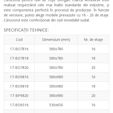
realizat respectând cele mai înalte standarde din industrie, și
este componenta perfectă în procesul de producție. În funcție
de versiune, puteți alege modele prevazute cu 16 - 20 de etaje.
Căruciorul este confecționat din oțel inoxidabil sudat.
SPECIFICAȚII TEHNICE:
Cod
Dimensiuni (mm)
Nr. de etaje
17-BO7816
580x780
16
17-BO7818
580x780
18
17-BO7820
580x780
20
17-BO9816
580x980
16
17-BO9818
580x980
18
17-BP9820
580x980
20
17-BO6516
530x650
16