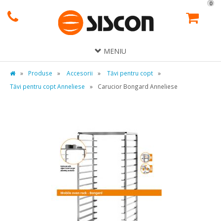
0
MENIU
»
Produse
»
Accesorii
»
Tăvi pentru copt
»
Tăvi pentru copt Anneliese
»
Carucior Bongard Anneliese