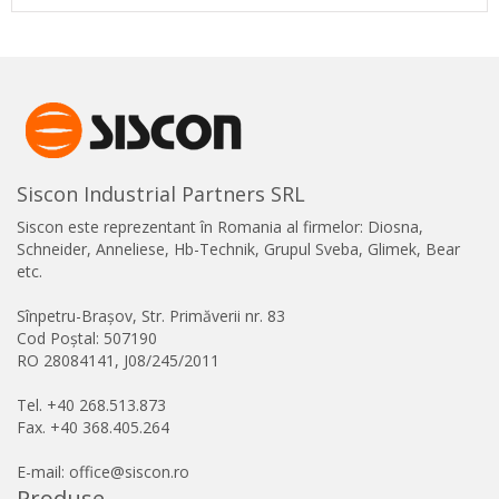
Siscon Industrial Partners SRL
Siscon este reprezentant în Romania al firmelor: Diosna,
Schneider, Anneliese, Hb-Technik, Grupul Sveba, Glimek, Bear
etc.
Sînpetru-Brașov, Str. Primăverii nr. 83
Cod Poștal: 507190
RO 28084141, J08/245/2011
Tel. +40 268.513.873
Fax. +40 368.405.264
E-mail: office@siscon.ro
Produse