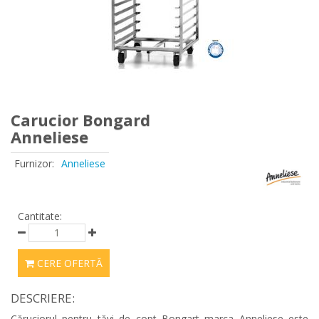
Carucior Bongard
Anneliese
Furnizor:
Anneliese
Cantitate:
CERE OFERTĂ
DESCRIERE:
Căruciorul pentru tăvi de copt Bongart marca Anneliese este