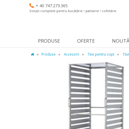
+ 40 747.273.365
Soluții complete pentru bucătărie • patiserie • cofetărie
PRODUSE
OFERTE
NOUTĂ
»
Produse
»
Accesorii
»
Tăvi pentru copt
»
Tăv