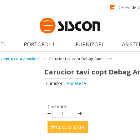
Cereri de o
ŢI
PORTOFOLIU
FURNIZORI
ASISTE
i pentru copt Anneliese
»
Carucior tavi copt Debag Anneliese
Carucior tavi copt Debag A
Furnizor:
Anneliese
Cantitate:
CERE OFERTĂ