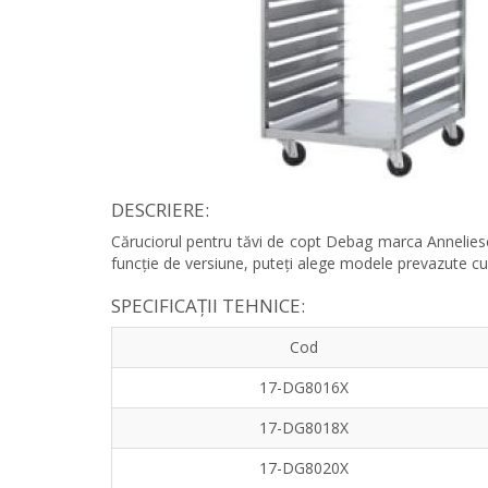
DESCRIERE:
Căruciorul pentru tăvi de copt Debag marca Anneliese 
funcție de versiune, puteți alege modele prevazute cu 
SPECIFICAȚII TEHNICE:
Cod
17-DG8016X
17-DG8018X
17-DG8020X