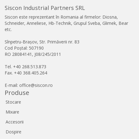
Siscon Industrial Partners SRL
Siscon este reprezentant în Romania al firmelor: Diosna,
Schneider, Anneliese, Hb-Technik, Grupul Sveba, Glimek, Bear
etc.
Sînpetru-Brașov, Str. Primăverii nr. 83
Cod Poștal: 507190
RO 28084141, J08/245/2011
Tel. +40 268.513.873
Fax. +40 368.405.264
E-mail: office@siscon.ro
Produse
Stocare
Mixare
Accesorii
Dospire