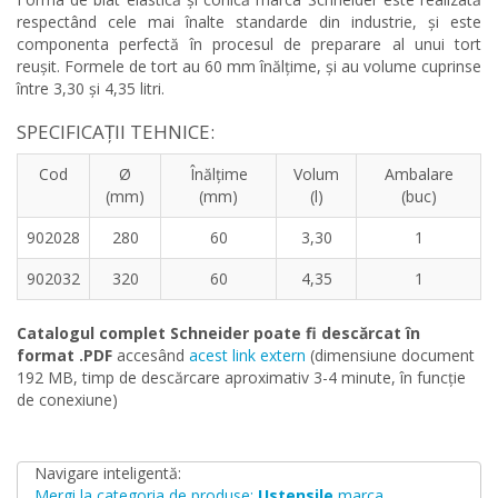
respectând cele mai înalte standarde din industrie, și este
componenta perfectă în procesul de preparare al unui tort
reușit. Formele de tort au 60 mm înălțime, și au volume cuprinse
între 3,30 și 4,35 litri.
SPECIFICAȚII TEHNICE:
Cod
Ø
Înălțime
Volum
Ambalare
(mm)
(mm)
(l)
(buc)
902028
280
60
3,30
1
902032
320
60
4,35
1
Catalogul complet Schneider poate fi descărcat în
format .PDF
accesând
acest link extern
(dimensiune document
192 MB, timp de descărcare aproximativ 3-4 minute, în funcție
de conexiune)
Navigare inteligentă:
Mergi la categoria de produse:
Ustensile
marca