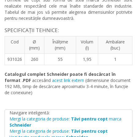
realizate respectând cele mai înalte standarde din industrie.
Tabelul de mai jos vă permite alegerea dimensiunilor potrivite
pentru necesitățile dumneavoastră.
SPECIFICAȚII TEHNICE:
Cod
Ø
Înălțime
Volum
Ambalare
(mm)
(mm)
(l)
(buc)
931026
260
55
1,95
1
Catalogul complet Schneider poate fi descărcat în
format .PDF
accesând
acest link extern
(dimensiune document
192 MB, timp de descărcare aproximativ 3-4 minute, în funcție
de conexiune)
Navigare inteligentă:
Mergi la categoria de produse:
Tăvi pentru copt
marca
Schneider
Mergi la categoria de produse:
Tăvi pentru copt