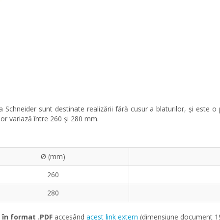
 Schneider sunt destinate realizării fără cusur a blaturilor, și este
lor variază între 260 și 280 mm.
Ø (mm)
260
280
 în format .PDF
accesând
acest link extern
(dimensiune document 192