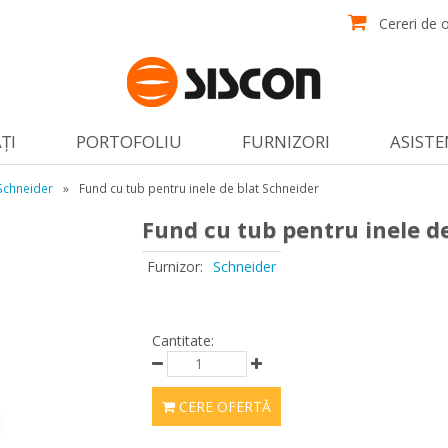
Cereri de o
ŢI
PORTOFOLIU
FURNIZORI
ASISTE
Schneider
»
Fund cu tub pentru inele de blat Schneider
Fund cu tub pentru inele d
Furnizor:
Schneider
Cantitate:
CERE OFERTĂ