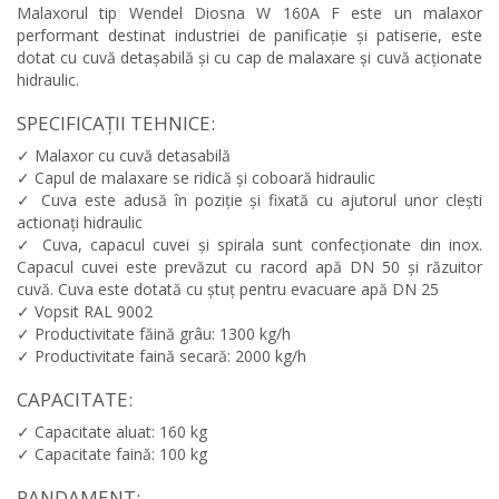
Malaxorul tip Wendel Diosna W 160A F este un malaxor
performant destinat industriei de panificație și patiserie, este
dotat cu cuvă detașabilă și cu cap de malaxare și cuvă acționate
hidraulic.
SPECIFICAȚII TEHNICE:
✓ Malaxor cu cuvă detasabilă
✓ Capul de malaxare se ridică și coboară hidraulic
✓ Cuva este adusă în poziție și fixată cu ajutorul unor clești
actionați hidraulic
✓ Cuva, capacul cuvei și spirala sunt confecționate din inox.
Capacul cuvei este prevăzut cu racord apă DN 50 și răzuitor
cuvă. Cuva este dotată cu ștuț pentru evacuare apă DN 25
✓ Vopsit RAL 9002
✓ Productivitate făină grâu: 1300 kg/h
✓ Productivitate faină secară: 2000 kg/h
CAPACITATE:
✓ Capacitate aluat: 160 kg
✓ Capacitate faină: 100 kg
RANDAMENT: