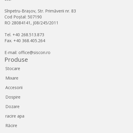
Sînpetru-Brașov, Str. Primăverii nr. 83
Cod Poștal: 507190
RO 28084141, J08/245/2011
Tel. +40 268.513.873
Fax. +40 368.405.264
E-mail: office@siscon.ro
Produse
Stocare
Mixare
Accesorii
Dospire
Dozare
racire apa
Răcire