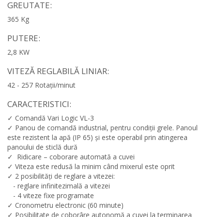
GREUTATE:
365 Kg
PUTERE:
2,8 KW
VITEZĂ REGLABILĂ LINIAR:
42 - 257 Rotații/minut
CARACTERISTICI:
✓ Comandă Vari Logic VL-3
✓ Panou de comandă industrial, pentru condiții grele. Panoul
este rezistent la apă (IP 65) și este operabil prin atingerea
panoului de sticlă dură
✓ Ridicare – coborare automată a cuvei
✓ Viteza este redusă la minim când mixerul este oprit
✓ 2 posibilități de reglare a vitezei:
- reglare infinitezimală a vitezei
- 4 viteze fixe programate
✓ Cronometru electronic (60 minute)
✓ Posibilitate de coborâre autonomă a cuvei la terminarea