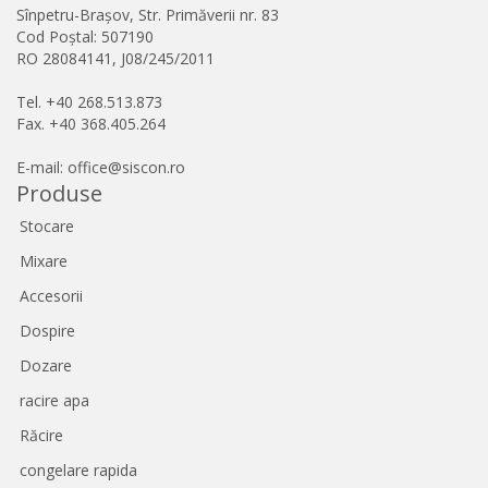
Sînpetru-Brașov, Str. Primăverii nr. 83
Cod Poștal: 507190
RO 28084141, J08/245/2011
Tel. +40 268.513.873
Fax. +40 368.405.264
E-mail: office@siscon.ro
Produse
Stocare
Mixare
Accesorii
Dospire
Dozare
racire apa
Răcire
congelare rapida