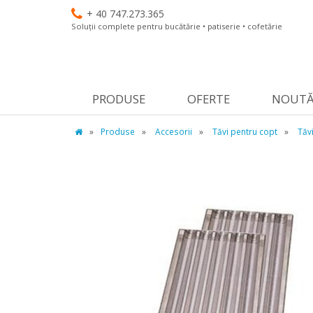
+ 40 747.273.365
Soluții complete pentru bucătărie • patiserie • cofetărie
PRODUSE
OFERTE
NOUTĂ
»
Produse
»
Accesorii
»
Tăvi pentru copt
»
Tăv