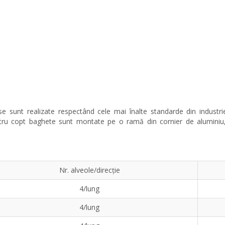
 sunt realizate respectând cele mai înalte standarde din industrie,
ntru copt baghete sunt montate pe o ramă din cornier de aluminiu, 
Nr. alveole/direcție
4/lung
4/lung