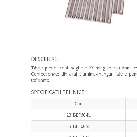
DESCRIERE:
Tăvile pentru copt baghete Koening marca Anneliese
Confecționate din aliaj aluminiu-mangan, tăvile pe
teflonate.
SPECIFICAȚII TEHNICE:
Cod
23-BEF604L
23-BEF605L