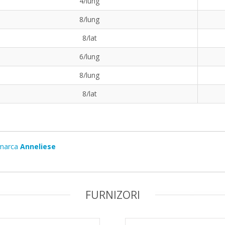
4/lung
8/lung
8/lat
6/lung
8/lung
8/lat
marca
Anneliese
FURNIZORI