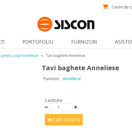
Cereri de o
ŢI
PORTOFOLIU
FURNIZORI
ASISTE
i pentru copt Anneliese
»
Tavi baghete Anneliese
Tavi baghete Anneliese
Furnizor:
Anneliese
Cantitate:
CERE OFERTĂ