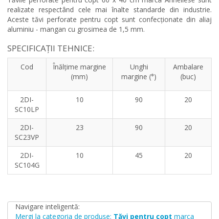
realizate respectând cele mai înalte standarde din industrie.
Aceste tăvi perforate pentru copt sunt confecționate din aliaj
aluminiu - mangan cu grosimea de 1,5 mm.
SPECIFICAȚII TEHNICE:
Cod
Înălțime margine
Unghi
Ambalare
(mm)
margine (°)
(buc)
2DI-
10
90
20
SC10LP
2DI-
23
90
20
SC23VP
2DI-
10
45
20
SC104G
Navigare inteligentă:
Mergi la categoria de produse:
Tăvi pentru copt
marca