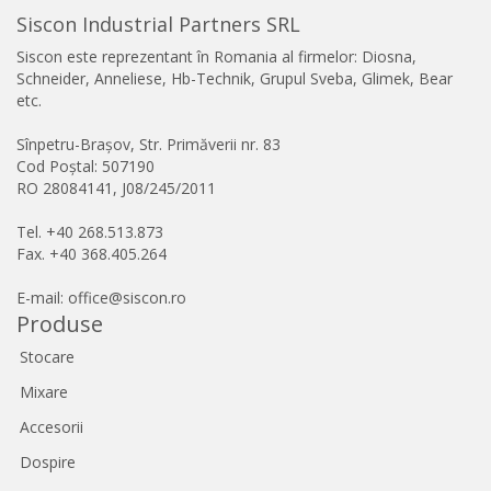
Siscon Industrial Partners SRL
Siscon este reprezentant în Romania al firmelor: Diosna,
Schneider, Anneliese, Hb-Technik, Grupul Sveba, Glimek, Bear
etc.
Sînpetru-Brașov, Str. Primăverii nr. 83
Cod Poștal: 507190
RO 28084141, J08/245/2011
Tel. +40 268.513.873
Fax. +40 368.405.264
E-mail: office@siscon.ro
Produse
Stocare
Mixare
Accesorii
Dospire