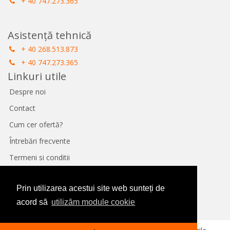
+ 40 747.273.365
Asistență tehnică
+ 40 268.513.873
+ 40 747.273.365
Linkuri utile
Despre noi
Contact
Cum cer ofertă?
Întrebări frecvente
Termeni si conditii
Protecție Date
Prin utilizarea acestui site web sunteți de
Panou de control GDPR
acord să
utilizăm module cookie
Politica de utilizare cookie-uri