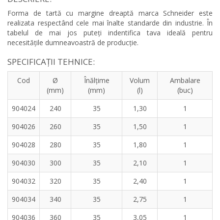
Forma de tartă cu margine dreaptă marca Schneider este
realizata respectând cele mai înalte standarde din industrie. În
tabelul de mai jos puteți indentifica tava ideală pentru
necesitățile dumneavoastră de producție.
SPECIFICAȚII TEHNICE:
Cod
Ø
Înălțime
Volum
Ambalare
(mm)
(mm)
(l)
(buc)
904024
240
35
1,30
1
904026
260
35
1,50
1
904028
280
35
1,80
1
904030
300
35
2,10
1
904032
320
35
2,40
1
904034
340
35
2,75
1
904036
360
35
3,05
1