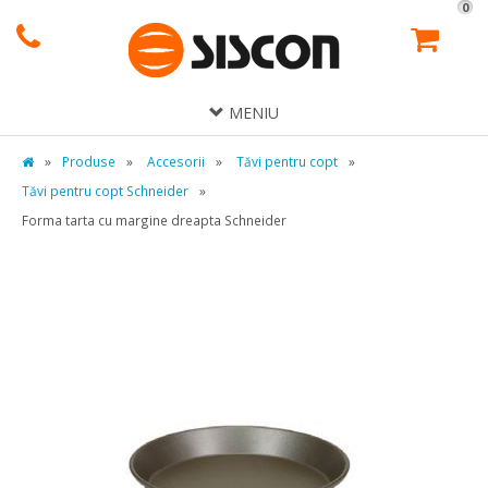
0
MENIU
»
Produse
»
Accesorii
»
Tăvi pentru copt
»
Tăvi pentru copt Schneider
»
Forma tarta cu margine dreapta Schneider