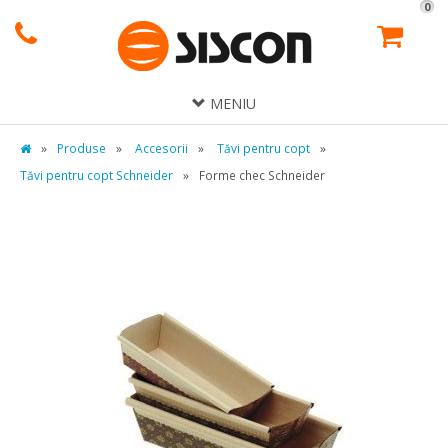
0
MENIU
»
Produse
»
Accesorii
»
Tăvi pentru copt
»
Tăvi pentru copt Schneider
»
Forme chec Schneider