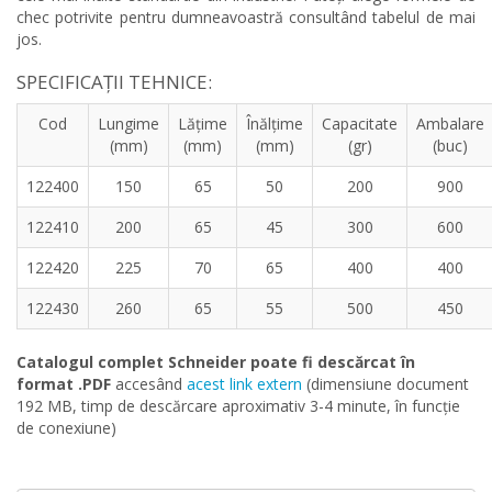
chec potrivite pentru dumneavoastră consultând tabelul de mai
jos.
SPECIFICAȚII TEHNICE:
Cod
Lungime
Lățime
Înălțime
Capacitate
Ambalare
(mm)
(mm)
(mm)
(gr)
(buc)
122400
150
65
50
200
900
122410
200
65
45
300
600
122420
225
70
65
400
400
122430
260
65
55
500
450
Catalogul complet Schneider poate fi descărcat în
format .PDF
accesând
acest link extern
(dimensiune document
192 MB, timp de descărcare aproximativ 3-4 minute, în funcție
de conexiune)