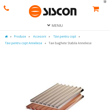
0
MENIU
»
Produse
»
Accesorii
»
Tăvi pentru copt
»
Tăvi pentru copt Anneliese
»
Tavi baghete Stabila Anneliese