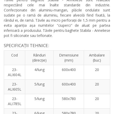
respectând cele mai înalte standarde din industrie.
Confecționate din aluminiu-mangan, plăcile ondulate sunt
sudate pe o ramă de aluminiu, fiecare alveolă fiind fixată, la
rândul ei, de ramă. Tăvile au micro perforații de 1,5 mm pentru a
evita apariția așa numitelor "ciuperci" de aluat pe partea
inferioară a produsului. Tăvile pentru baghete Stabila - Anneliese
pot fi siliconate sau teflonate.
SPECIFICAȚII TEHNICE:
Cod
Rânduri
Dimensiune
Ambalare
(direcție)
(mm)
(buc)
23-
4/lung
600x400
20
ALI604L
23-
5/lung
600x400
20
ALI605L
23-
5/lung
580x780
20
ALI785L
23-
6/lung
580x780
20