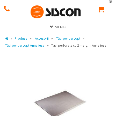
0
MENIU
»
Produse
»
Accesorii
»
Tăvi pentru copt
»
Tăvi pentru copt Anneliese
»
Tavi perforate cu 2 margini Anneliese