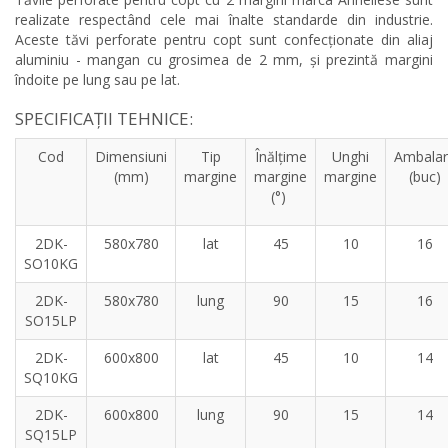
realizate respectând cele mai înalte standarde din industrie.
Aceste tăvi perforate pentru copt sunt confecționate din aliaj
aluminiu - mangan cu grosimea de 2 mm, și prezintă margini
îndoite pe lung sau pe lat.
SPECIFICAȚII TEHNICE:
Cod
Dimensiuni
Tip
Înălțime
Unghi
Ambala
(mm)
margine
margine
margine
(buc)
(°)
2DK-
580x780
lat
45
10
16
SO10KG
2DK-
580x780
lung
90
15
16
SO15LP
2DK-
600x800
lat
45
10
14
SQ10KG
2DK-
600x800
lung
90
15
14
SQ15LP