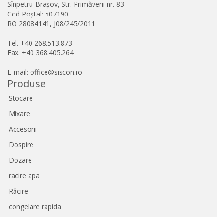
Sînpetru-Brașov, Str. Primăverii nr. 83
Cod Poștal: 507190
RO 28084141, J08/245/2011
Tel. +40 268.513.873
Fax. +40 368.405.264
E-mail: office@siscon.ro
Produse
Stocare
Mixare
Accesorii
Dospire
Dozare
racire apa
Răcire
congelare rapida