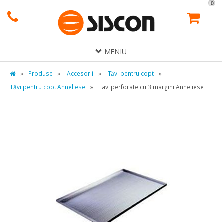
0
MENIU
»
Produse
»
Accesorii
»
Tăvi pentru copt
»
Tăvi pentru copt Anneliese
»
Tavi perforate cu 3 margini Anneliese