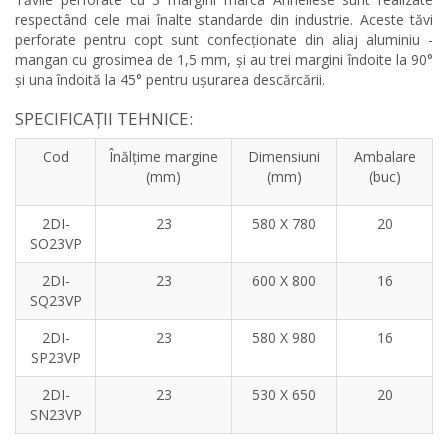
respectând cele mai înalte standarde din industrie. Aceste tăvi
perforate pentru copt sunt confecționate din aliaj aluminiu -
mangan cu grosimea de 1,5 mm, și au trei margini îndoite la 90°
și una îndoită la 45° pentru ușurarea descărcării.
SPECIFICAȚII TEHNICE:
Cod
Înălțime margine
Dimensiuni
Ambalare
(mm)
(mm)
(buc)
2DI-
23
580 X 780
20
SO23VP
2DI-
23
600 X 800
16
SQ23VP
2DI-
23
580 X 980
16
SP23VP
2DI-
23
530 X 650
20
SN23VP