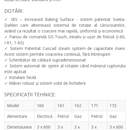
DOTĂRI:
✓ IBS – Increased Baking Surface - sistem patentat Sveba-
Dahlen care alternează sistemul de rotație al cărucioarelor,
având ca rezultat o coacere mai rapidă, uniformă și economică
✓ Panou de comandă SD-Touch, intuitiv și ușor de folosit (I-60,
I-61, 1-62)
✓ Sistem Patentat Cascad steam system de capacitate mare.
Acest sistem permite coacerea continuă, fără întreruperi
✓ Schimbător de căldură supradimensionat
✓ Sistem automat de oprire al rotației când mănerul cuptorului
este apăsat
✓ Instalare facilă
✓ Mâner robust și sistem solid de închidere
SPECIFICAȚII TEHNICE:
Model
160
161
162
171
172
Alimentare
Electrică
Petrol
Gaz
Petrol
Gaz
Dimensiunea
3 x 600
3 x
3 x
3 x
3 x 600