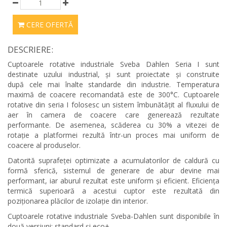
CERE OFERTĂ
DESCRIERE:
Cuptoarele rotative industriale Sveba Dahlen Seria I sunt
destinate uzului industrial, și sunt proiectate și construite
după cele mai înalte standarde din industrie. Temperatura
maximă de coacere recomandată este de 300°C. Cuptoarele
rotative din seria I folosesc un sistem îmbunătățit al fluxului de
aer în camera de coacere care generează rezultate
performante. De asemenea, scăderea cu 30% a vitezei de
rotație a platformei rezultă într-un proces mai uniform de
coacere al produselor.
Datorită suprafeței optimizate a acumulatorilor de caldură cu
formă sferică, sistemul de generare de abur devine mai
performant, iar aburul rezultat este uniform și eficient. Eficiența
termică superioară a acestui cuptor este rezultată din
poziționarea plăcilor de izolație din interior.
Cuptoarele rotative industriale Sveba-Dahlen sunt disponibile în
două versiuni: standard și eco+