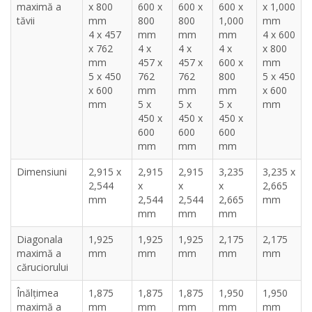
maximă a
x 800
600 x
600 x
600 x
x 1,000
tăvii
mm
800
800
1,000
mm
4 x 457
mm
mm
mm
4 x 600
x 762
4 x
4 x
4 x
x 800
mm
457 x
457 x
600 x
mm
5 x 450
762
762
800
5 x 450
x 600
mm
mm
mm
x 600
mm
5 x
5 x
5 x
mm
450 x
450 x
450 x
600
600
600
mm
mm
mm
Dimensiuni
2,915 x
2,915
2,915
3,235
3,235 x
2,544
x
x
x
2,665
mm
2,544
2,544
2,665
mm
mm
mm
mm
Diagonala
1,925
1,925
1,925
2,175
2,175
maximă a
mm
mm
mm
mm
mm
căruciorului
Înălțimea
1,875
1,875
1,875
1,950
1,950
maximă a
mm
mm
mm
mm
mm