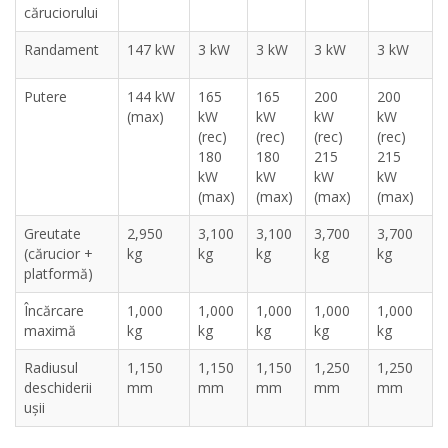
căruciorului
Randament
147 kW
3 kW
3 kW
3 kW
3 kW
Putere
144 kW
165
165
200
200
(max)
kW
kW
kW
kW
(rec)
(rec)
(rec)
(rec)
180
180
215
215
kW
kW
kW
kW
(max)
(max)
(max)
(max)
Greutate
2,950
3,100
3,100
3,700
3,700
(cărucior +
kg
kg
kg
kg
kg
platformă)
Încărcare
1,000
1,000
1,000
1,000
1,000
maximă
kg
kg
kg
kg
kg
Radiusul
1,150
1,150
1,150
1,250
1,250
deschiderii
mm
mm
mm
mm
mm
ușii