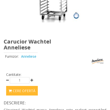
Carucior Wachtel
Anneliese
Furnizor:
Anneliese
Cantitate:
CERE OFERTĂ
DESCRIERE:
Căruciorul Wachtel marca Anneliese este realizat respectând