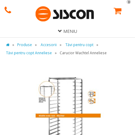
0
MENIU
»
Produse
»
Accesorii
»
Tăvi pentru copt
»
Tăvi pentru copt Anneliese
»
Carucior Wachtel Anneliese