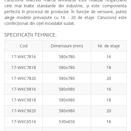
cele mai înalte standarde din industrie, și este componenta
perfectă în procesul de producție. În funcție de versiune, puteți
alege modele prevazute cu 16 - 20 de etaje. Căruciorul este
confecționat din oțel inoxidabil sudat.
SPECIFICAȚII TEHNICE:
Cod
Dimensiuni (mm)
Nr. de etaje
17-WKC7816
580x780
16
17-WKC7818
580x780
18
17-WKC7820
580x780
20
17-WKC9816
580x980
16
17-WKC9818
580x980
18
17-WKC9820
580x980
20
17-WKC6516
530x650
16