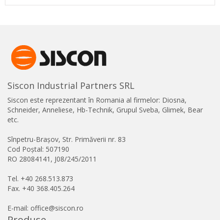
Siscon Industrial Partners SRL
Siscon este reprezentant în Romania al firmelor: Diosna,
Schneider, Anneliese, Hb-Technik, Grupul Sveba, Glimek, Bear
etc.
Sînpetru-Brașov, Str. Primăverii nr. 83
Cod Poștal: 507190
RO 28084141, J08/245/2011
Tel. +40 268.513.873
Fax. +40 368.405.264
E-mail: office@siscon.ro
Produse